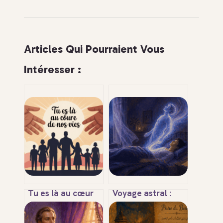
Articles Qui Pourraient Vous
Intéresser :
Tu es là au cœur
Voyage astral :
de nos vies : sens,
entre mythe et
usages et portée
réalité, les étapes