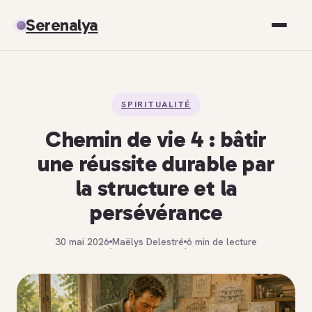
Serenalya
Santé
SPIRITUALITÉ
Bien-être
Chemin de vie 4 : bâtir
Spiritualité
une réussite durable par
la structure et la
Développement personnel
persévérance
30 mai 2026
Maëlys Delestré
6 min de lecture
·
·