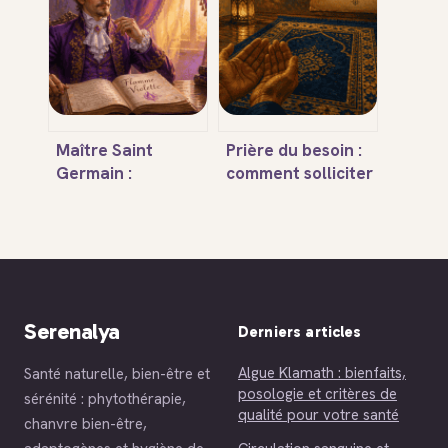
de l’expression
clés pour maîtriser
la décorporation
Maître Saint
Prière du besoin :
Germain :
comment solliciter
transformer ses
l’aide divine,
blocages par la
accomplir les 2
Flamme Violette
rak’ât et réciter
et les décrets Je
l’invocation
Suis
exacte ?
Serenalya
Derniers articles
Algue Klamath : bienfaits,
Santé naturelle, bien-être et
posologie et critères de
sérénité : phytothérapie,
qualité pour votre santé
chanvre bien-être,