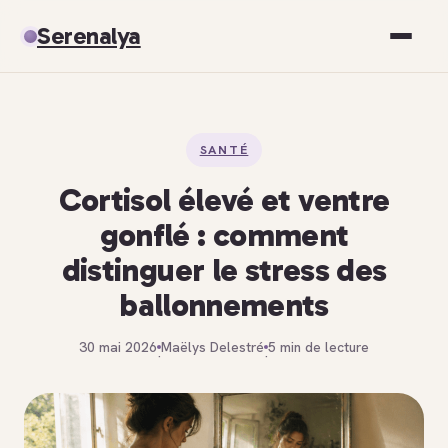
Serenalya
Santé
SANTÉ
Bien-être
Cortisol élevé et ventre
Spiritualité
gonflé : comment
distinguer le stress des
Développement personnel
ballonnements
30 mai 2026
Maëlys Delestré
5 min de lecture
·
·