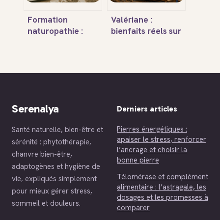
Formation
Valériane :
naturopathie :
bienfaits réels sur
1200 heures et 3
le sommeil,
critères pour
posologie et
valider votre
précautions
diplôme
d’usage
Serenalya
Derniers articles
Pierres énergétiques :
Santé naturelle, bien-être et
apaiser le stress, renforcer
sérénité : phytothérapie,
l’ancrage et choisir la
chanvre bien-être,
bonne pierre
adaptogènes et hygiène de
Télomérase et complément
vie, expliqués simplement
alimentaire : l’astragale, les
pour mieux gérer stress,
dosages et les promesses à
sommeil et douleurs.
comparer