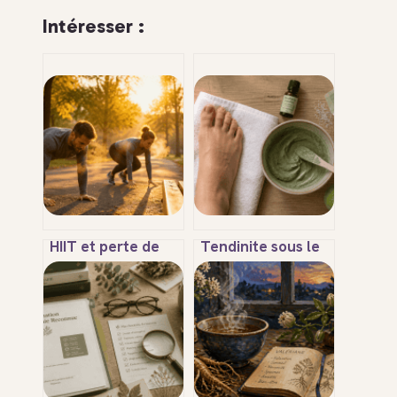
Intéresser :
HIIT et perte de
Tendinite sous le
poids : 20 minutes
pied : 4 remèdes
d’intensité pour
naturels pour
transformer votre
apaiser
métabolisme
l’inflammation et
remarcher sans
douleur