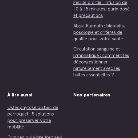
Feuille d’ortie : infusion de
10 à 15 minutes, purin dosé
et précautions
Algue Klamath : bienfaits,
posologie et critères de
qualité pour votre santé
Circulation sanguine et
lymphatique : comment les
décongestionner
naturellement avec les
huiles essentielles ?
À lire aussi
Nos partenaires
Ostéophytose ou bec de
perroquet : 5 solutions
pour préserver votre
mobilité
Tympan qui vibre tout seul :