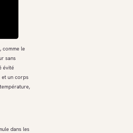
, comme le
ur sans
é évité
 et un corps
 température,
mule dans les