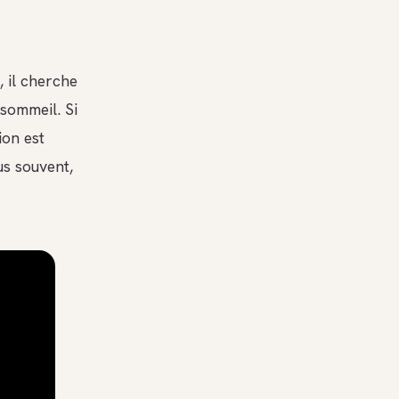
, il cherche
sommeil. Si
ion est
us souvent,