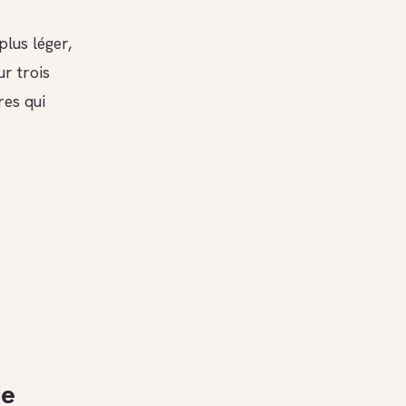
lus léger,
sur trois
res qui
de