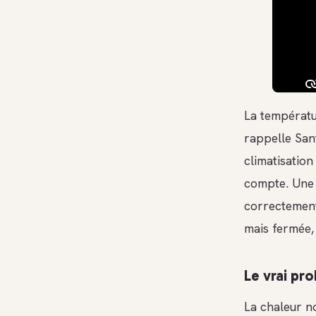
La températ
rappelle San
climatisation 
compte. Une 
correctement
mais fermée,
Le vrai pr
La chaleur no