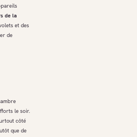
ppareils
rs de la
 volets et des
ter de
chambre
orts le soir.
surtout côté
lutôt que de