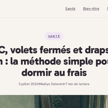
Santé
Bien-être
SANTÉ
C, volets fermés et drap
in : la méthode simple po
dormir au frais
3 juillet 2026
Maëlys Delestré
7 min de lecture
·
·