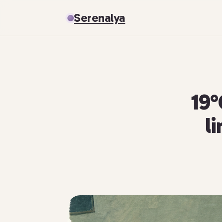
Serenalya
19°
l