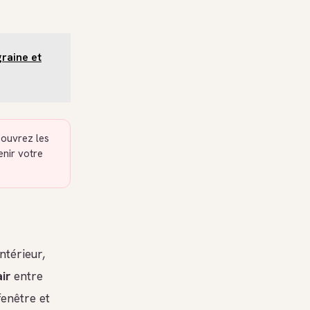
graine et
uvrez les
enir votre
ntérieur,
ir
entre
enêtre et