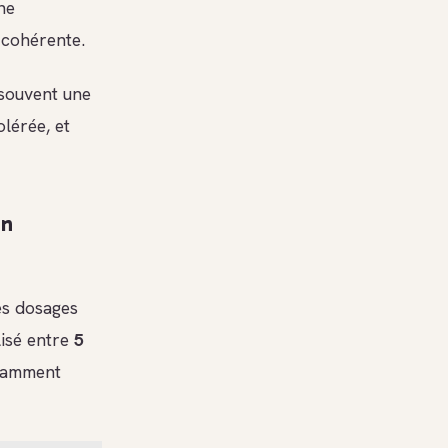
ne
 cohérente.
souvent une
lérée, et
en
les dosages
lisé entre
5
otamment