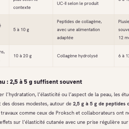
UC-II selon le produit
contexte
Peptides de collagène,
Plusi
é
5 à 10 g
avec une alimentation
souve
adaptée
12 m
ns,
10 à 20 g
Collagène hydrolysé
6 à 1
n
u : 2,5 à 5 g suffisent souvent
r l’hydratation, l’élasticité ou l’aspect de la peau, les étu
 des doses modestes, autour de
2,5 g à 5 g de peptides
s travaux comme ceux de Proksch et collaborateurs ont 
ffets sur l’élasticité cutanée avec une prise régulière sur