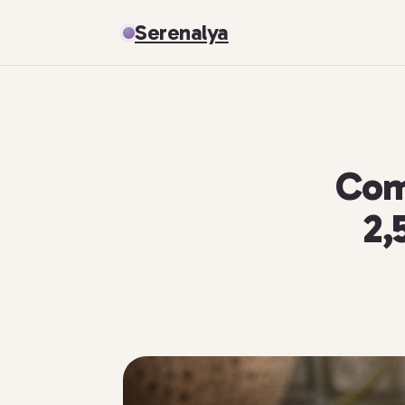
Serenalya
Com
2,