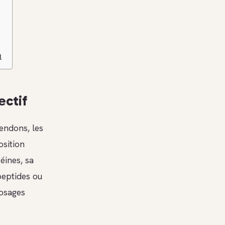
l
ectif
tendons, les
osition
éines, sa
peptides ou
dosages