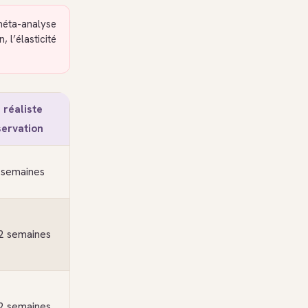
éta-analyse
 l’élasticité
 réaliste
servation
 semaines
2 semaines
2 semaines