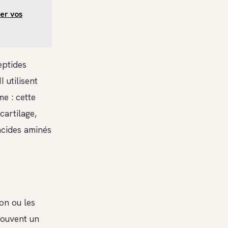
er vos
eptides
 utilisent
me : cette
cartilage,
acides aminés
on ou les
souvent un