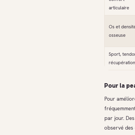
articulaire
Os et densit
osseuse
Sport, tendo
récupératio
Pour la pea
Pour améliore
fréquemment
par jour. De
observé des e