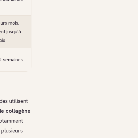
eurs mois,
nt jusqu’à
ois
2 semaines
des utilisent
 de collagène
notamment
 plusieurs