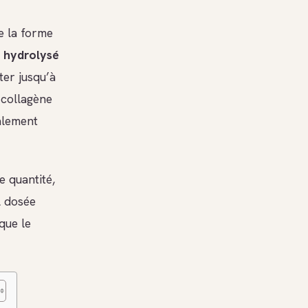
e la forme
 hydrolysé
er jusqu’à
 collagène
alement
e quantité,
l dosée
que le