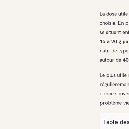
La dose utile
choisie. En 
se situent e
15 à 20 g pa
natif de typ
autour de
40
Le plus util
régulièremen
donne souven
problème vie
Table des