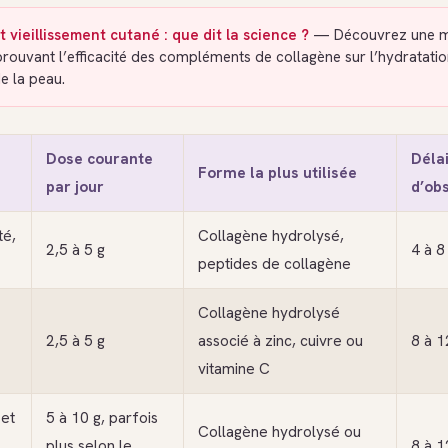
 vieillissement cutané : que dit la science ?
— Découvrez une m
prouvant l’efficacité des compléments de collagène sur l’hydratation,
de la peau.
Dose courante
Délai
Forme la plus utilisée
par jour
d’ob
té,
Collagène hydrolysé,
2,5 à 5 g
4 à 8
peptides de collagène
Collagène hydrolysé
2,5 à 5 g
associé à zinc, cuivre ou
8 à 1
vitamine C
 et
5 à 10 g, parfois
Collagène hydrolysé ou
plus selon le
8 à 1