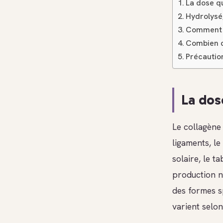
La dose qu
Hydrolysé,
Comment p
Combien d
Précaution
La dos
Le collagène 
ligaments, le 
solaire, le t
production n
des formes s
varient selon