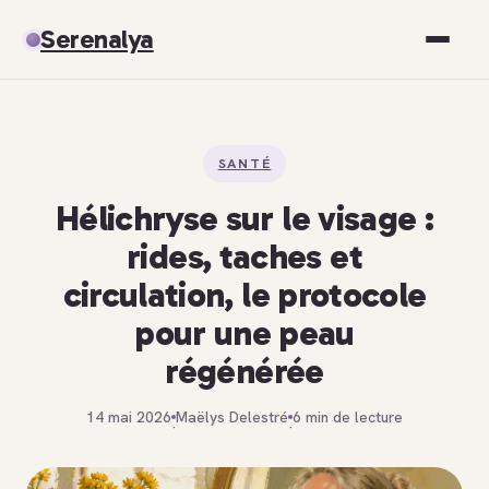
Serenalya
Santé
SANTÉ
Bien-être
Hélichryse sur le visage :
Spiritualité
rides, taches et
circulation, le protocole
Développement personnel
pour une peau
régénérée
14 mai 2026
Maëlys Delestré
6 min de lecture
·
·