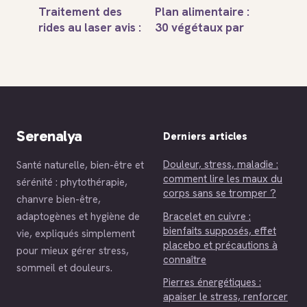
Traitement des
Plan alimentaire :
rides au laser avis :
30 végétaux par
ce qu’il faut
semaine pour une
vraiment savoir
perte de poids
durable sans
privation
Serenalya
Derniers articles
Douleur, stress, maladie :
Santé naturelle, bien-être et
comment lire les maux du
sérénité : phytothérapie,
corps sans se tromper ?
chanvre bien-être,
Bracelet en cuivre :
adaptogènes et hygiène de
bienfaits supposés, effet
vie, expliqués simplement
placebo et précautions à
pour mieux gérer stress,
connaître
sommeil et douleurs.
Pierres énergétiques :
apaiser le stress, renforcer