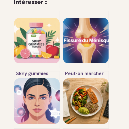
Intéresser :
Skny gummies
Peut-on marcher
morosil : avis,
avec une fissure
efficacité, dangers
du ménisque sans
et mode d’emploi
aggraver la
blessure