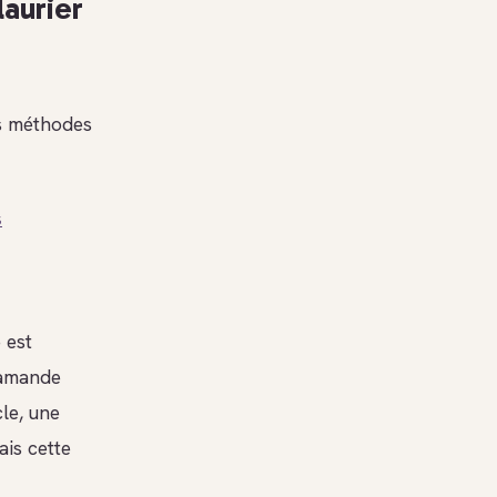
laurier
es méthodes
s
 est
l’amande
le, une
ais cette