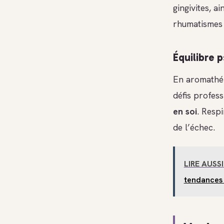
gingivites, a
rhumatismes e
Équilibre
En aromathér
défis profes
en soi
. Resp
de l’échec.
LIRE AUSSI
tendances 