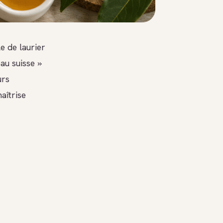
le de laurier
eau suisse »
urs
aîtrise