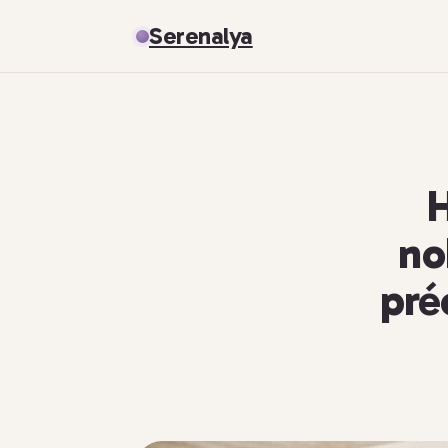
Serenalya
H
no
pré