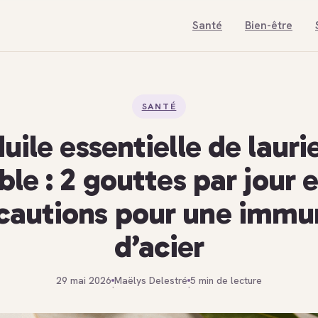
Santé
Bien-être
SANTÉ
uile essentielle de lauri
ble : 2 gouttes par jour e
cautions pour une immu
d’acier
29 mai 2026
Maëlys Delestré
5 min de lecture
·
·