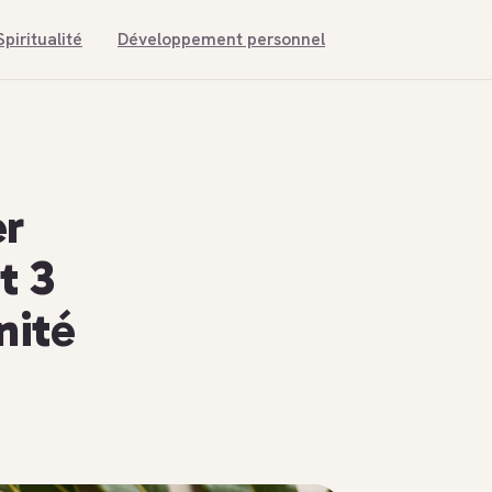
Spiritualité
Développement personnel
er
t 3
nité