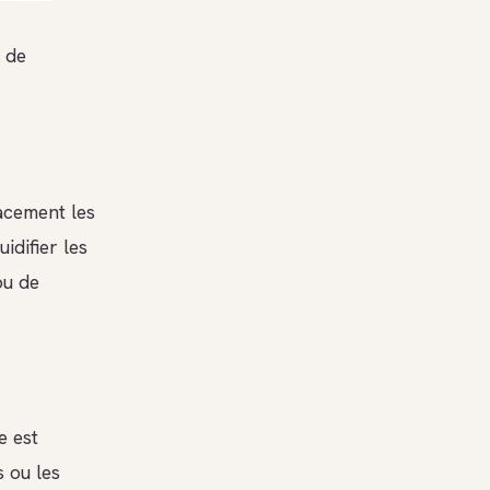
e de
cacement les
idifier les
ou de
e est
 ou les