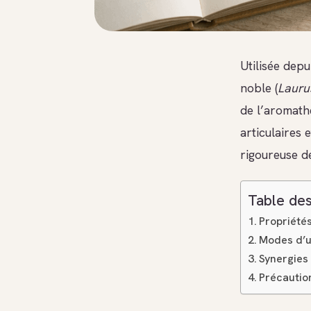
Utilisée depu
noble (
Laurus
de l’aromathé
articulaires 
rigoureuse de
Table des
Propriété
Modes d’ut
Synergies 
Précaution