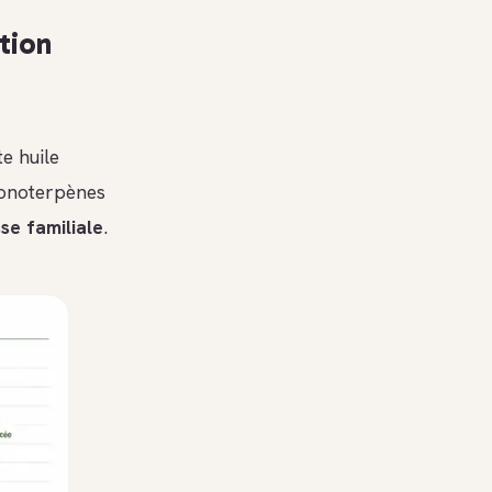
tion
te huile
monoterpènes
se familiale
.