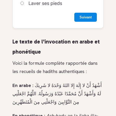
Laver ses pieds
Suivant
Le texte de l’invocation en arabe et
phonétique
Voici la formule complète rapportée dans
les recueils de hadiths authentiques :
En arabe :
أَشْهَدُ أَنْ لا إِلَهَ إِلا اللهُ وَحْدَهُ لا شَرِيكَ
لَهُ وَأَشْهَدُ أَنَّ مُحَمَّدًا عَبْدُهُ وَرَسُولُهُ. اللَّهُمَّ اجْعَلْنِي
مِنَ التَّوَّابِينَ وَاجْعَلْنِي مِنَ الْمُتَطَهِّرِينَ
En phonétique :
Ash-hadu an la ilaha illa-