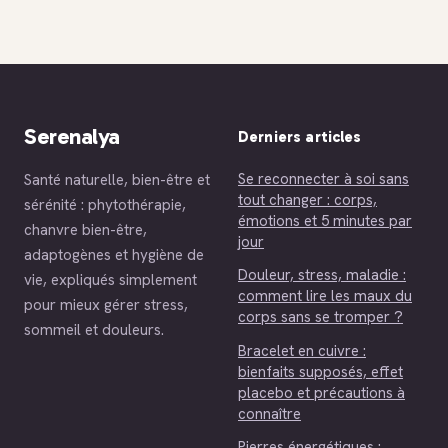
déficit calorique et
nutritionnels et 5
du renforcement
réflexes pour
musculaire pour
transformer votre
des résultats
assiette
durables
durablement
Serenalya
Derniers articles
Se reconnecter à soi sans
Santé naturelle, bien-être et
tout changer : corps,
sérénité : phytothérapie,
émotions et 5 minutes par
chanvre bien-être,
jour
adaptogènes et hygiène de
Douleur, stress, maladie :
vie, expliqués simplement
comment lire les maux du
pour mieux gérer stress,
corps sans se tromper ?
sommeil et douleurs.
Bracelet en cuivre :
bienfaits supposés, effet
placebo et précautions à
connaître
Pierres énergétiques :