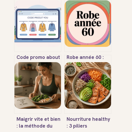
Code promo about
Robe année 60 :
you : toutes les
styles iconiques,
astuces pour
coupes flatteuses
vraiment payer
et idées de looks
moins
Maigrir vite et bien
Nourriture healthy
: la méthode du
: 3 piliers