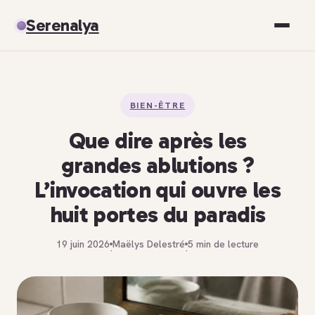
Serenalya
Santé
BIEN-ÊTRE
Bien-être
Que dire après les
Spiritualité
grandes ablutions ?
L’invocation qui ouvre les
Développement personnel
huit portes du paradis
19 juin 2026
Maëlys Delestré
5 min de lecture
·
·