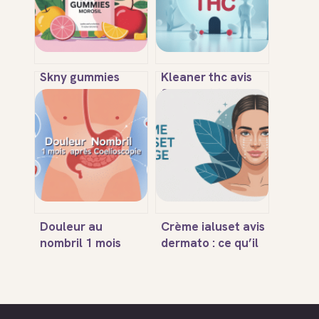
Skny gummies
Kleaner thc avis
morosil : avis,
fiables et tests :
efficacité, dangers
efficacité, risques
et mode d’emploi
et alternatives
Douleur au
Crème ialuset avis
nombril 1 mois
dermato : ce qu’il
après
faut vraiment
coelioscopie :
savoir
quand
s’inquiéter ?