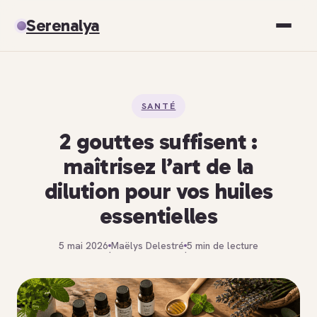
Serenalya
Santé
SANTÉ
Bien-être
2 gouttes suffisent :
Spiritualité
maîtrisez l’art de la
dilution pour vos huiles
Développement personnel
essentielles
5 mai 2026
Maëlys Delestré
5 min de lecture
·
·