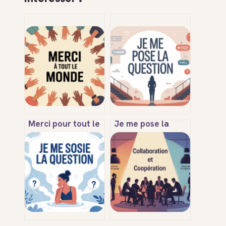
Merci pour tout le
Je me pose la
monde : usages,
question :
sens et bonnes
comment
pratiques en
transformer le
français
doute en atout au
quotidien