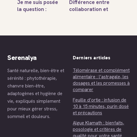
Je me suis posée
Différence entre
la question :
collaboration et
comment
coopération :
transformer ce
comment les
doute en force
distinguer
clairement
Serenalya
Derniers articles
Télomérase et complément
Santé naturelle, bien-être et
alimentaire : l’astragale, les
sérénité : phytothérapie,
dosages et les promesses à
chanvre bien-être,
comparer
adaptogènes et hygiène de
Feuille d’ortie : infusion de
vie, expliqués simplement
10 à 15 minutes, purin dosé
pour mieux gérer stress,
et précautions
sommeil et douleurs.
Algue Klamath : bienfaits,
posologie et critères de
qualité pour votre santé