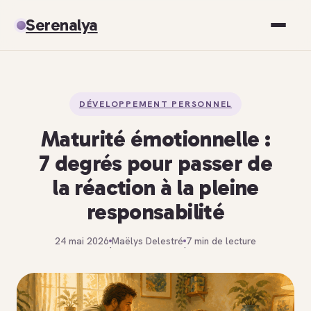
Serenalya
Santé
DÉVELOPPEMENT PERSONNEL
Bien-être
Maturité émotionnelle :
Spiritualité
7 degrés pour passer de
la réaction à la pleine
Développement personnel
responsabilité
24 mai 2026
Maëlys Delestré
7 min de lecture
·
·