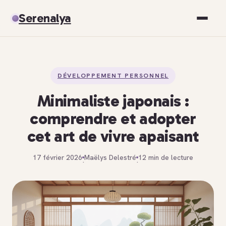
Serenalya
Santé
DÉVELOPPEMENT PERSONNEL
Bien-être
Minimaliste japonais :
Spiritualité
comprendre et adopter
cet art de vivre apaisant
Développement personnel
17 février 2026
Maëlys Delestré
12 min de lecture
·
·