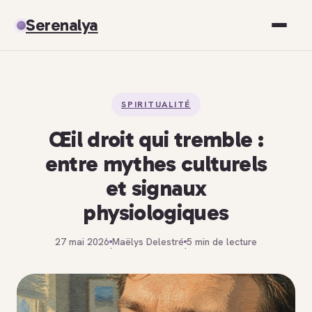
Serenalya
Santé
SPIRITUALITÉ
Bien-être
Œil droit qui tremble :
Spiritualité
entre mythes culturels
et signaux
Développement personnel
physiologiques
27 mai 2026
Maëlys Delestré
5 min de lecture
·
·