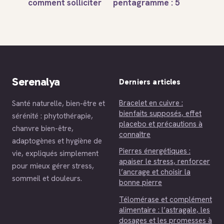
comment solliciter
pentagramme : 5
l’aide divine,
branches, 5
accomplir les 2
éléments et
rak’ât et réciter
démystification
l’invocation
d’un symbole
exacte ?
universel
Serenalya
Derniers articles
Bracelet en cuivre :
Santé naturelle, bien-être et
bienfaits supposés, effet
sérénité : phytothérapie,
placebo et précautions à
chanvre bien-être,
connaître
adaptogènes et hygiène de
Pierres énergétiques :
vie, expliqués simplement
apaiser le stress, renforcer
pour mieux gérer stress,
l’ancrage et choisir la
sommeil et douleurs.
bonne pierre
Télomérase et complément
alimentaire : l’astragale, les
dosages et les promesses à