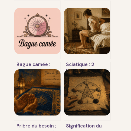
Bague camée :
Sciatique : 2
styles,
jambes, 2
significations et
messages
conseils pour bien
spirituels pour
la choisir
débloquer vos
tensions
Prière du besoin :
Signification du