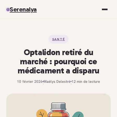
Serenalya
Santé
SANTÉ
Bien-être
Optalidon retiré du
Spiritualité
marché : pourquoi ce
médicament a disparu
Développement personnel
10 février 2026
Maëlys Delestré
12 min de lecture
·
·