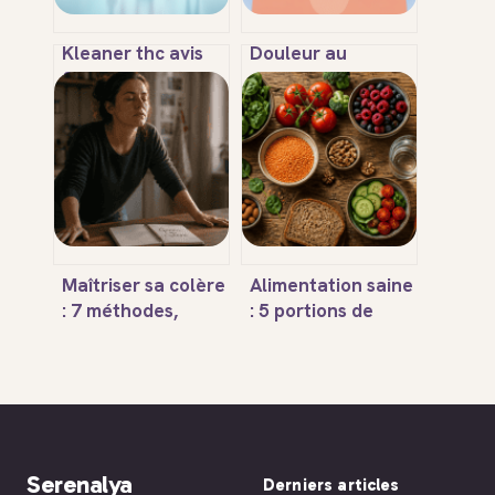
Kleaner thc avis
Douleur au
fiables et tests :
nombril 1 mois
efficacité, risques
après
et alternatives
coelioscopie :
quand
s’inquiéter ?
Maîtriser sa colère
Alimentation saine
: 7 méthodes,
: 5 portions de
signaux physiques
végétaux, 2
et outils d’auto-
réflexes clés et la
évaluation pour
fin des produits
reprendre le
transformés pour
contrôle
booster votre
vitalité
Serenalya
Derniers articles