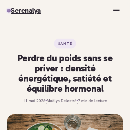
Serenalya
Santé
SANTÉ
Bien-être
Perdre du poids sans se
Spiritualité
priver : densité
énergétique, satiété et
Développement personnel
équilibre hormonal
11 mai 2026
Maëlys Delestré
7 min de lecture
·
·