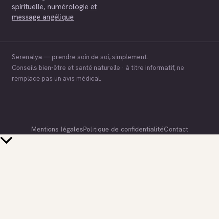
spirituelle, numérologie et
message angélique
Serenalya — prendre soin de soi, simplement.
Conseils bien-être et santé naturelle · à titre informatif, ne
remplace pas un avis médical.
Mentions légales
Politique de confidentialité
Contact
Retour
en
haut