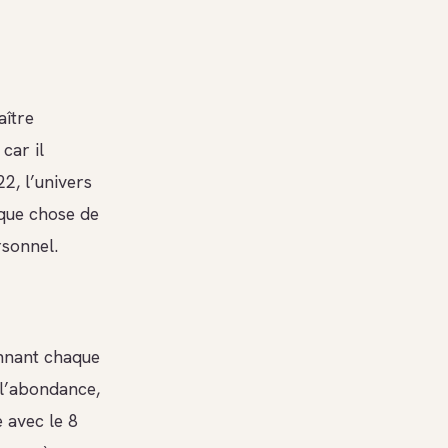
aître
car il
22, l’univers
lque chose de
rsonnel.
onnant chaque
 l’abondance,
e avec le 8