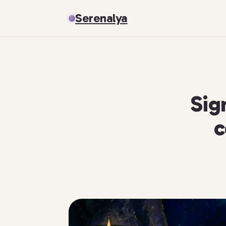
Serenalya
Sig
c