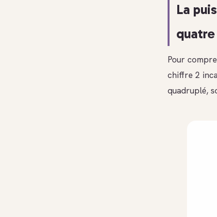
La puis
quatre
Pour compren
chiffre 2 inca
quadruplé, so