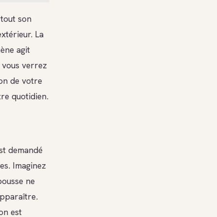
 tout son
xtérieur. La
ène agit
, vous verrez
on de votre
re quotidien.
 est demandé
es. Imaginez
 pousse ne
apparaître.
on est