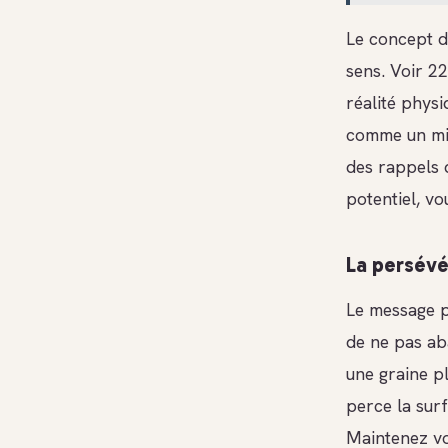
Le concept d
sens. Voir 2
réalité phys
comme un mir
des rappels 
potentiel, vo
La persév
Le message pr
de ne pas ab
une graine pl
perce la surf
Maintenez vos