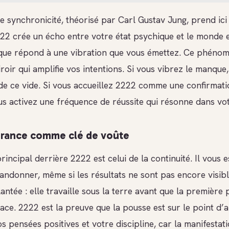
e synchronicité, théorisé par Carl Gustav Jung, prend ici
222 crée un écho entre votre état psychique et le monde e
ique répond à une vibration que vous émettez. Ce phénom
oir qui amplifie vos intentions. Si vous vibrez le manque
de ce vide. Si vous accueillez 2222 comme une confirmati
us activez une fréquence de réussite qui résonne dans vot
érance comme clé de voûte
incipal derrière 2222 est celui de la continuité. Il vous
andonner, même si les résultats ne sont pas encore visibl
antée : elle travaille sous la terre avant que la première
ace. 2222 est la preuve que la pousse est sur le point d’
 pensées positives et votre discipline, car la manifestati