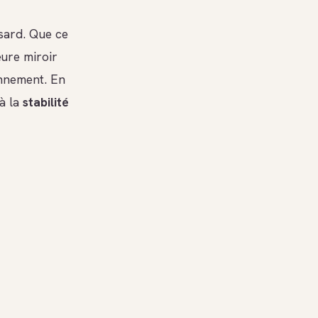
asard. Que ce
eure miroir
onnement. En
 à la
stabilité