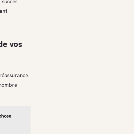
e succès
ent
de vos
réassurance.
e nombre
rphose