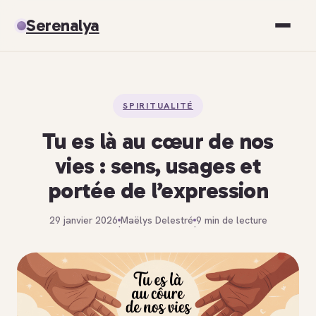
Serenalya
Santé
SPIRITUALITÉ
Bien-être
Tu es là au cœur de nos
Spiritualité
vies : sens, usages et
portée de l’expression
Développement personnel
29 janvier 2026
Maëlys Delestré
9 min de lecture
·
·