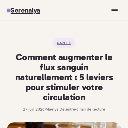
Serenalya
Santé
SANTÉ
Bien-être
Comment augmenter le
Spiritualité
flux sanguin
naturellement : 5 leviers
Développement personnel
pour stimuler votre
circulation
27 juin 2026
Maëlys Delestré
6 min de lecture
·
·