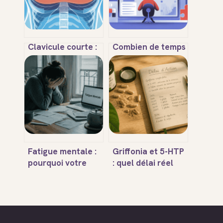
Clavicule courte :
Combien de temps
causes, risques,
pour s’habituer à
solutions et quand
optimizette et en
s’inquiéter
tirer le meilleur
Fatigue mentale :
Griffonia et 5-HTP
pourquoi votre
: quel délai réel
sommeil ne suffit
pour ressentir les
plus et comment
premiers effets sur
retrouver votre
votre humeur ?
énergie