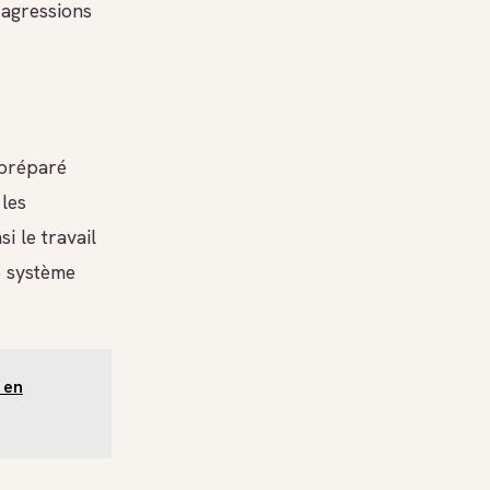
 agressions
 préparé
 les
i le travail
re système
 en