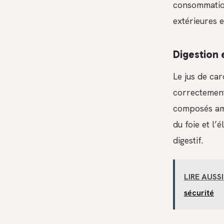
consommation
extérieures e
Digestion 
Le jus de car
correctement.
composés amer
du foie et l’
digestif.
LIRE AUSSI
sécurité