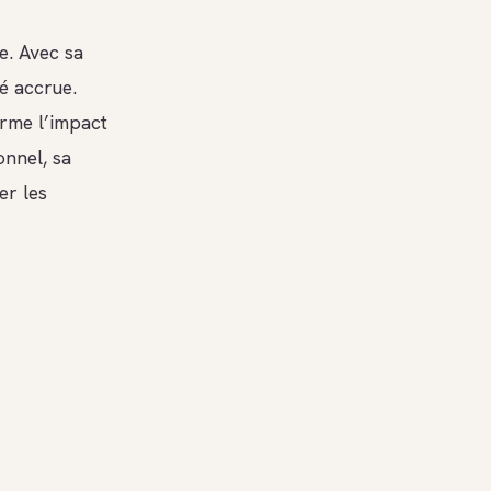
e. Avec sa
té accrue.
orme l’impact
onnel, sa
er les