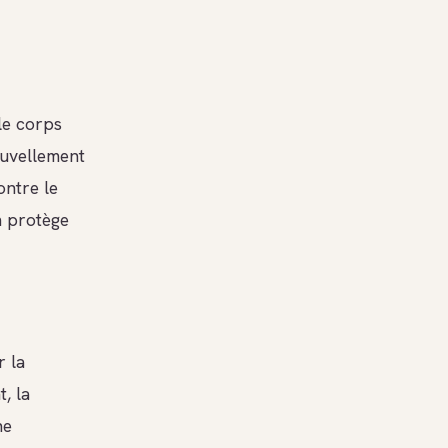
le corps
ouvellement
ontre le
on protège
r la
, la
ne