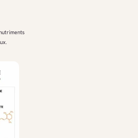
e
 nutriments
ux.