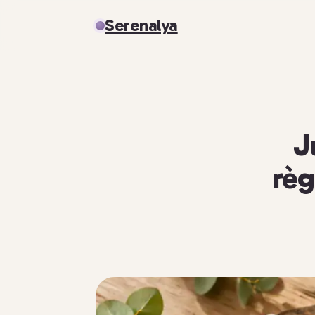
Serenalya
J
règ