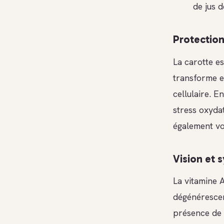
de jus d
Protection
La carotte e
transforme e
cellulaire. E
stress oxydat
également vo
Vision et 
La vitamine A
dégénérescenc
présence de 