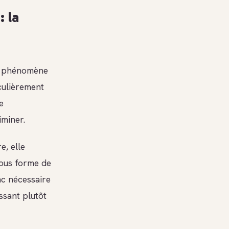
 la
e phénomène
culièrement
e
iminer.
e, elle
sous forme de
onc nécessaire
ssant plutôt