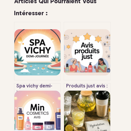
Articles Qui Pourraient Vous
Intéresser :
Spa vichy demi-
Produits just avis :
journée : tarifs,
ce qu’il faut
offres et conseils
vraiment savoir
pour bien choisir
avant d’acheter