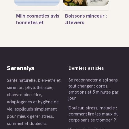
Miin cosmetics avis
Boissons minceur :
honnêtes et
3 leviers
détaillés pour
biologiques pour
mieux choisir
stimuler votre
métabolisme et
brûler les graisses
Serenalya
Derniers articles
Se reconnecter à soi sans
Santé naturelle, bien-être et
tout changer : corps,
sérénité : phytothérapie,
émotions et 5 minutes par
chanvre bien-être,
jour
adaptogènes et hygiène de
Douleur, stress, maladie :
vie, expliqués simplement
comment lire les maux du
pour mieux gérer stress,
corps sans se tromper ?
sommeil et douleurs.