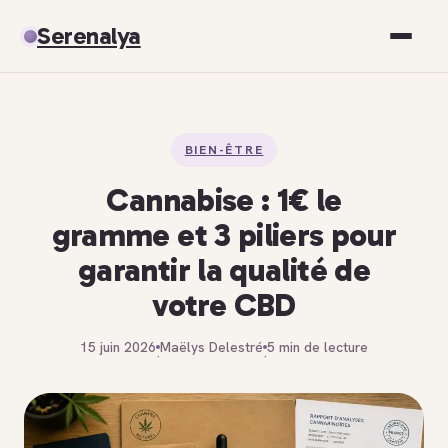
Serenalya
Santé
BIEN-ÊTRE
Bien-être
Cannabise : 1€ le
Spiritualité
gramme et 3 piliers pour
garantir la qualité de
Développement personnel
votre CBD
15 juin 2026
Maëlys Delestré
5 min de lecture
·
·