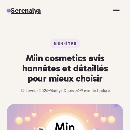
Serenalya
Santé
BIEN-ÊTRE
Bien-être
Miin cosmetics avis
Spiritualité
honnêtes et détaillés
pour mieux choisir
Développement personnel
19 février 2026
Maëlys Delestré
9 min de lecture
·
·