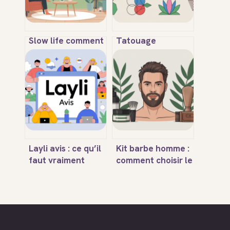
Slow life comment
Tatouage
ralentir sans
géométrique :
renoncer à vos
styles,
ambitions
significations et
idées pour un
motif unique
Layli avis : ce qu’il
Kit barbe homme :
faut vraiment
comment choisir le
savoir avant de
bon coffret et
vous lancer
l’utiliser
efficacement