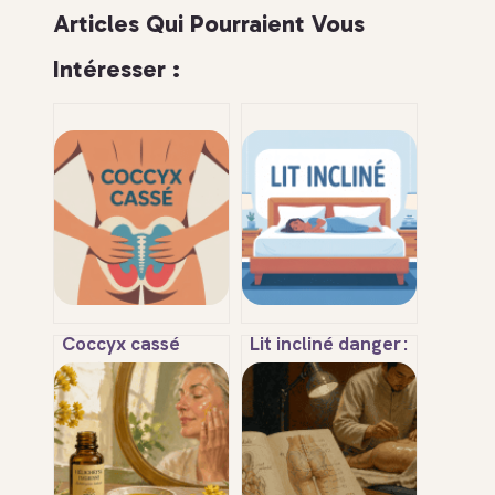
Articles Qui Pourraient Vous
Intéresser :
Coccyx cassé
Lit incliné danger :
peut-on marcher
ce qu’il faut
sans aggraver la
vraiment savoir
fracture
pour dormir en
sécurité