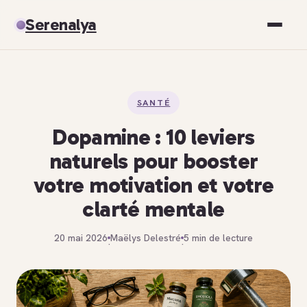
Serenalya
Santé
SANTÉ
Bien-être
Dopamine : 10 leviers
Spiritualité
naturels pour booster
votre motivation et votre
Développement personnel
clarté mentale
20 mai 2026
Maëlys Delestré
5 min de lecture
·
·