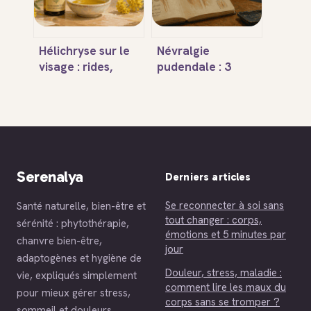
Hélichryse sur le
Névralgie
visage : rides,
pudendale : 3
taches et
mécanismes
circulation, le
d’action de
protocole pour
l’acupuncture
une peau
pour soulager la
régénérée
douleur chronique
Serenalya
Derniers articles
Se reconnecter à soi sans
Santé naturelle, bien-être et
tout changer : corps,
sérénité : phytothérapie,
émotions et 5 minutes par
chanvre bien-être,
jour
adaptogènes et hygiène de
Douleur, stress, maladie :
vie, expliqués simplement
comment lire les maux du
pour mieux gérer stress,
corps sans se tromper ?
sommeil et douleurs.