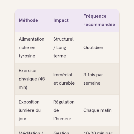
Fréquence
Méthode
Impact
recommandée
Alimentation
Structurel
riche en
/ Long
Quotidien
tyrosine
terme
Exercice
Immédiat
3 fois par
physique (45
et durable
semaine
min)
Exposition
Régulation
lumière du
de
Chaque matin
jour
l’humeur
Méditation /
Gestion
10-20 min par