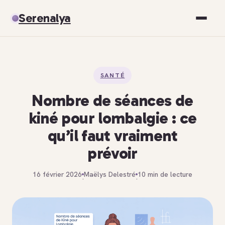
Serenalya
Santé
SANTÉ
Bien-être
Nombre de séances de
Spiritualité
kiné pour lombalgie : ce
qu’il faut vraiment
Développement personnel
prévoir
16 février 2026
Maëlys Delestré
10 min de lecture
·
·