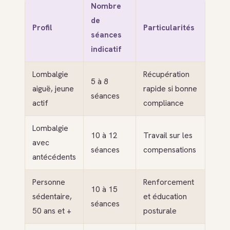
Nombre
de
Profil
Particularités
séances
indicatif
Lombalgie
Récupération
5 à 8
aiguë, jeune
rapide si bonne
séances
actif
compliance
Lombalgie
10 à 12
Travail sur les
avec
séances
compensations
antécédents
Personne
Renforcement
10 à 15
sédentaire,
et éducation
séances
50 ans et +
posturale