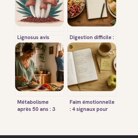
Lignosus avis
Digestion difficile :
médical ce qu’en
quels aliments
disent vraiment
éviter pour
les professionnels
stopper les
de santé
ballonnements et
retrouver un
ventre plat ?
Métabolisme
Faim émotionnelle
après 50 ans : 3
: 4 signaux pour
leviers pour
identifier vos
stopper le déclin
compulsions et
musculaire et
reprendre le
retrouver de
contrôle