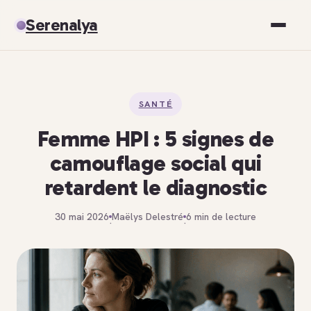
Serenalya
Santé
SANTÉ
Bien-être
Femme HPI : 5 signes de
Spiritualité
camouflage social qui
retardent le diagnostic
Développement personnel
30 mai 2026
Maëlys Delestré
6 min de lecture
·
·