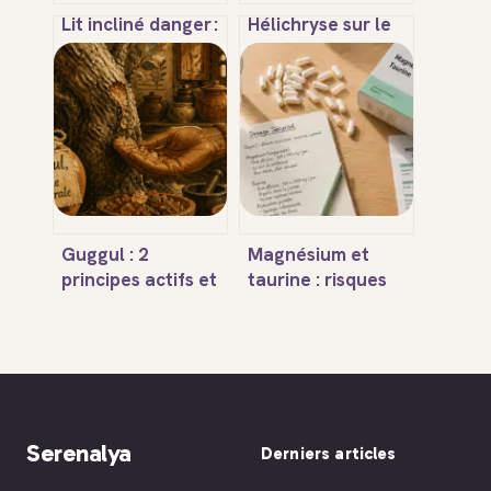
Lit incliné danger :
Hélichryse sur le
ce qu’il faut
visage : rides,
vraiment savoir
taches et
pour dormir en
circulation, le
sécurité
protocole pour
une peau
régénérée
Guggul : 2
Magnésium et
principes actifs et
taurine : risques
4 bienfaits
réels, dosages et
majeurs pour le
contre-indications
cholestérol et la
majeures
ligne
Serenalya
Derniers articles