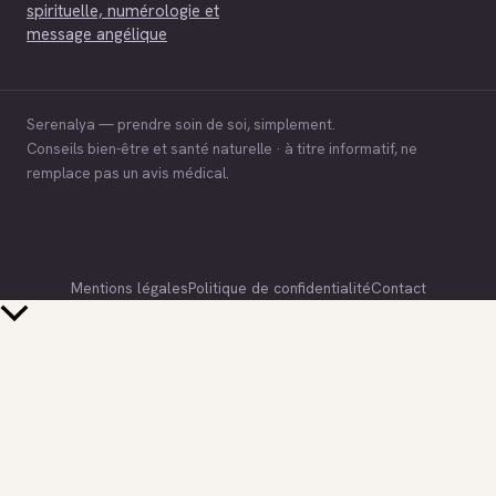
spirituelle, numérologie et
message angélique
Serenalya — prendre soin de soi, simplement.
Conseils bien-être et santé naturelle · à titre informatif, ne
remplace pas un avis médical.
Mentions légales
Politique de confidentialité
Contact
Retour
en
haut