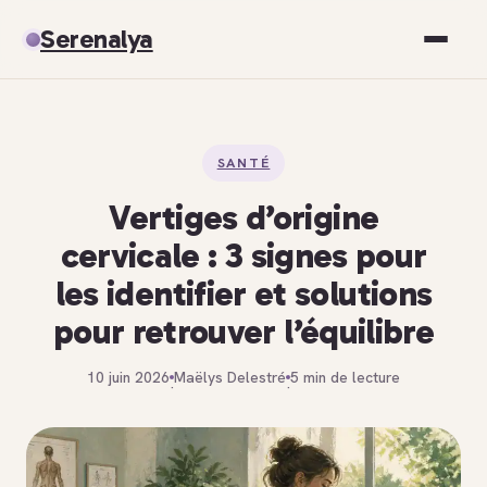
Serenalya
Santé
SANTÉ
Bien-être
Vertiges d’origine
Spiritualité
cervicale : 3 signes pour
les identifier et solutions
Développement personnel
pour retrouver l’équilibre
10 juin 2026
Maëlys Delestré
5 min de lecture
·
·