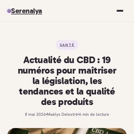
Serenalya
Santé
SANTÉ
Bien-être
Actualité du CBD : 19
Spiritualité
numéros pour maîtriser
la législation, les
Développement personnel
tendances et la qualité
des produits
8 mai 2026
Maëlys Delestré
6 min de lecture
·
·