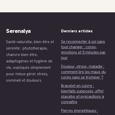
coelioscopie :
et outils d’auto-
quand
évaluation pour
s’inquiéter ?
reprendre le
contrôle
Serenalya
Derniers articles
Se reconnecter à soi sans
Santé naturelle, bien-être et
tout changer : corps,
sérénité : phytothérapie,
émotions et 5 minutes par
chanvre bien-être,
jour
adaptogènes et hygiène de
Douleur, stress, maladie :
vie, expliqués simplement
comment lire les maux du
pour mieux gérer stress,
corps sans se tromper ?
sommeil et douleurs.
Bracelet en cuivre :
bienfaits supposés, effet
placebo et précautions à
connaître
Pierres énergétiques :