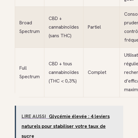
Conso
CBD +
Broad
pruden
cannabinoïdes
Partiel
Spectrum
contrô
(sans THC)
fréque
Utilisa
CBD + tous
régulie
Full
cannabinoïdes
Complet
reche
Spectrum
(THC < 0,3%)
d’effic
maxim
LIRE AUSSI
Glycémie élevée : 4 leviers
naturels pour stabiliser votre taux de
sucre