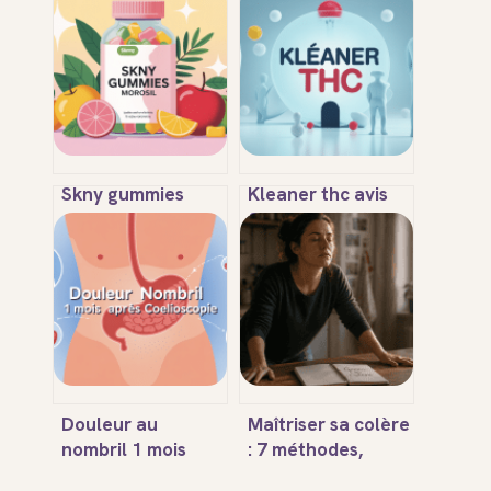
Skny gummies
Kleaner thc avis
morosil : avis,
fiables et tests :
efficacité, dangers
efficacité, risques
et mode d’emploi
et alternatives
Douleur au
Maîtriser sa colère
nombril 1 mois
: 7 méthodes,
après
signaux physiques