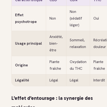
Caractéristique
CBD
CBN
THC
Non
Effet
Non
(sédatif
Oui
psychotrope
léger)
Anxiété,
Sommeil,
Récréati
Usage principal
bien-
relaxation
douleur
être
Plante
Oxydation
Plante
Origine
fraîche
du THC
fraîche
Légalité
Légal
Légal
Interdit
L’effet d’entourage : la synergie des