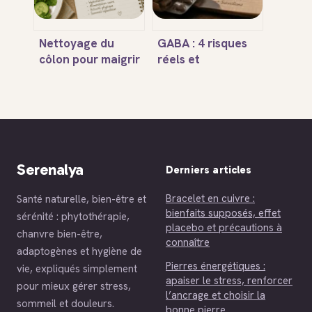
Nettoyage du
GABA : 4 risques
côlon pour maigrir
réels et
: pourquoi cette
précautions
pratique peut
indispensables
nuire à votre
pour votre
microbiote
sécurité
Serenalya
Derniers articles
Bracelet en cuivre :
Santé naturelle, bien-être et
bienfaits supposés, effet
sérénité : phytothérapie,
placebo et précautions à
chanvre bien-être,
connaître
adaptogènes et hygiène de
Pierres énergétiques :
vie, expliqués simplement
apaiser le stress, renforcer
pour mieux gérer stress,
l’ancrage et choisir la
sommeil et douleurs.
bonne pierre