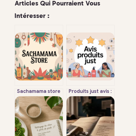
Articles Qui Pourraient Vous
Intéresser :
Sachamama store
Produits just avis :
une boutique
ce qu’il faut
engagée entre
vraiment savoir
artisanat, éthique
avant d’acheter
et amazon