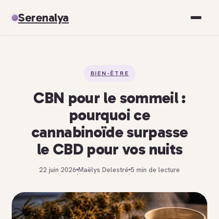
Serenalya
Santé
BIEN-ÊTRE
Bien-être
CBN pour le sommeil :
Spiritualité
pourquoi ce
cannabinoïde surpasse
Développement personnel
le CBD pour vos nuits
22 juin 2026
Maëlys Delestré
5 min de lecture
·
·