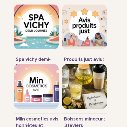
Spa vichy demi-
Produits just avis :
journée : tarifs,
ce qu’il faut
offres et conseils
vraiment savoir
pour bien choisir
avant d’acheter
Miin cosmetics avis
Boissons minceur :
honnêtes et
3 leviers