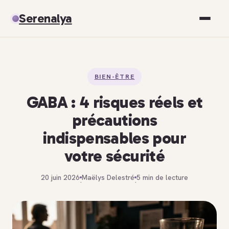
Serenalya
Santé
BIEN-ÊTRE
Bien-être
GABA : 4 risques réels et
Spiritualité
précautions
indispensables pour
Développement personnel
votre sécurité
20 juin 2026
Maëlys Delestré
5 min de lecture
·
·