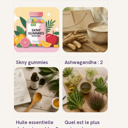
Skny gummies
Ashwagandha : 2
morosil : avis,
semaines pour le
efficacité, dangers
stress, 8 pour
et mode d’emploi
l’énergie ? Le vrai
calendrier des
effets
Huile essentielle
Quel est le plus