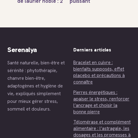
de laurier noble : 2
puissant
gouttes par jour et
diurétique naturel
3 précautions pour
? Comparatif et
une immunité
dosages pour
d’acier
éliminer l’eau
Serenalya
Derniers articles
Bracelet en cuivre :
Santé naturelle, bien-être et
bienfaits supposés, effet
sérénité : phytothérapie,
placebo et précautions à
chanvre bien-être,
connaître
adaptogènes et hygiène de
Pierres énergétiques :
vie, expliqués simplement
apaiser le stress, renforcer
pour mieux gérer stress,
l’ancrage et choisir la
sommeil et douleurs.
bonne pierre
Télomérase et complément
alimentaire : l’astragale, les
dosages et les promesses à