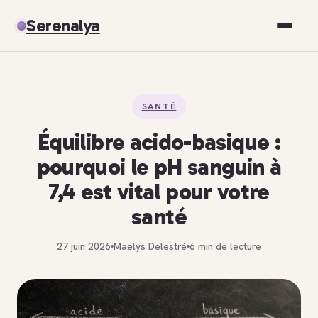
Serenalya
Santé
SANTÉ
Bien-être
Équilibre acido-basique :
Spiritualité
pourquoi le pH sanguin à
7,4 est vital pour votre
Développement personnel
santé
27 juin 2026
Maëlys Delestré
6 min de lecture
·
·