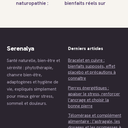
naturopathie :
bienfaits réels sur
1200 heures et 3
le sommeil,
critères pour
posologie et
valider votre
précautions
diplôme
d’usage
Serenalya
Derniers articles
Bracelet en cuivre :
Santé naturelle, bien-être et
bienfaits supposés, effet
sérénité : phytothérapie,
placebo et précautions à
chanvre bien-être,
connaître
adaptogènes et hygiène de
Pierres énergétiques :
vie, expliqués simplement
apaiser le stress, renforcer
pour mieux gérer stress,
l’ancrage et choisir la
sommeil et douleurs.
bonne pierre
Télomérase et complément
alimentaire : l’astragale, les
dosages et les promesses à