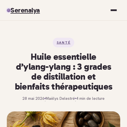
Serenalya
Santé
SANTÉ
Bien-être
Huile essentielle
Spiritualité
d’ylang-ylang : 3 grades
de distillation et
Développement personnel
bienfaits thérapeutiques
28 mai 2026
Maëlys Delestré
4 min de lecture
·
·