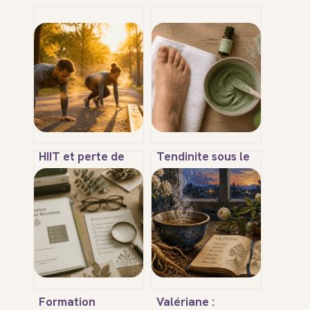
HIIT et perte de
Tendinite sous le
poids : 20 minutes
pied : 4 remèdes
d’intensité pour
naturels pour
transformer votre
apaiser
métabolisme
l’inflammation et
remarcher sans
douleur
Formation
Valériane :