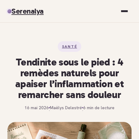
Serenalya
Santé
SANTÉ
Bien-être
Tendinite sous le pied : 4
Spiritualité
remèdes naturels pour
apaiser l’inflammation et
Développement personnel
remarcher sans douleur
16 mai 2026
Maëlys Delestré
6 min de lecture
·
·