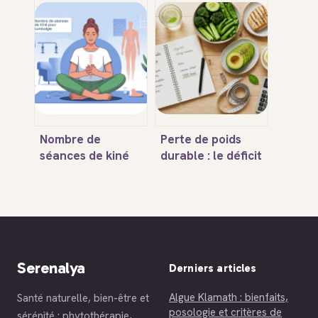
pour marcher
composition,
après une fracture
effets et
de la malléole
alternatives à
connaître
Nombre de
Perte de poids
séances de kiné
durable : le déficit
pour lombalgie : ce
de 500 kcal et 3
qu’il faut vraiment
règles pour
prévoir
stabiliser vos
résultats
Serenalya
Derniers articles
Algue Klamath : bienfaits,
Santé naturelle, bien-être et
posologie et critères de
sérénité : phytothérapie,