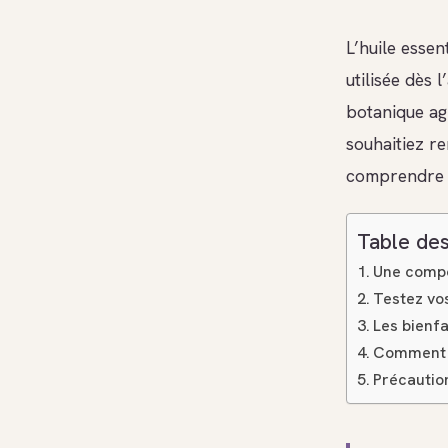
L’huile essen
utilisée dès 
botanique ag
souhaitiez re
comprendre s
Table des
Une compo
Testez vo
Les bienfa
Comment ut
Précaution