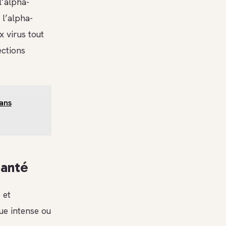
l’alpha-
 l’alpha-
x virus tout
ections
dans
santé
 et
ue intense ou