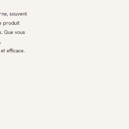
erne, souvent
e produit
s. Que vous
,
t efficace.