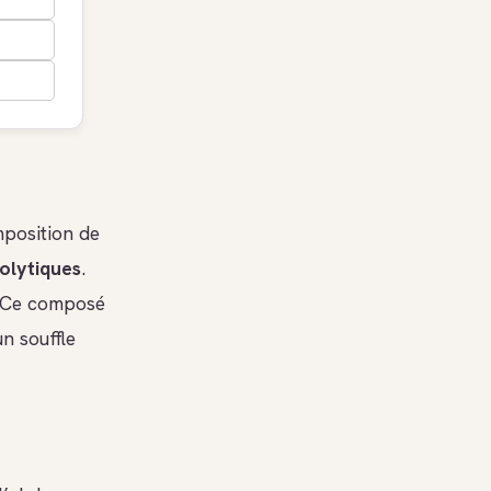
mposition de
olytiques
.
n. Ce composé
n souffle