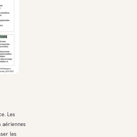
ce. Les
s aériennes
ser les