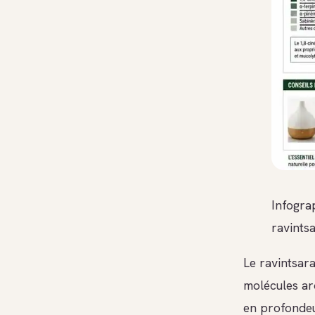
Infograp
ravints
Le ravintsara
molécules ar
en profondeu