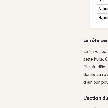
Antico
Hypnot
Le rôle cen
Le 1,8-cinéo
cette huile.
Elle fluidifi
donne au rav
d’air pur po
L’action d