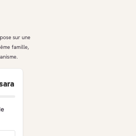
e
epose sur une
même famille,
ganisme.
sara
le