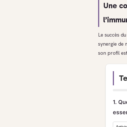
Une co
l’immu
Le succès du 
synergie de 
son profil es
Te
1. Qu
essen
Antivir