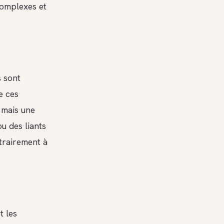
complexes et
s sont
e ces
 mais une
u des liants
ntrairement à
t les