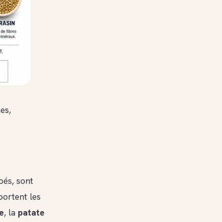
es,
upés, sont
portent les
e
, la
patate