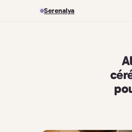
Serenalya
A
céré
pou