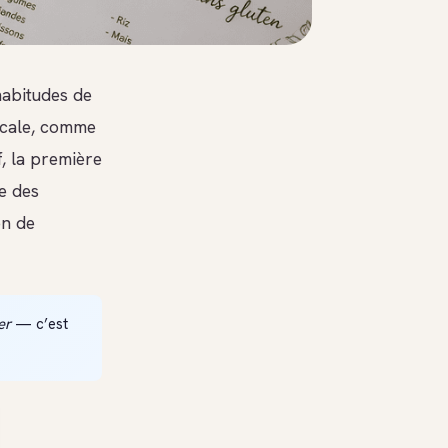
habitudes de
icale, comme
f, la première
te des
on de
er
— c’est