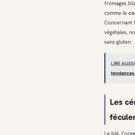
fromages blan
comme le
co
Concernant le
végétales, no
sans gluten.
LIRE AUSSI
tendances 
Les cér
fécule
Le blé, l’org