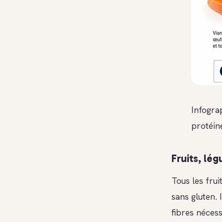
Infograp
protéin
Fruits, lé
Tous les frui
sans gluten. 
fibres néces