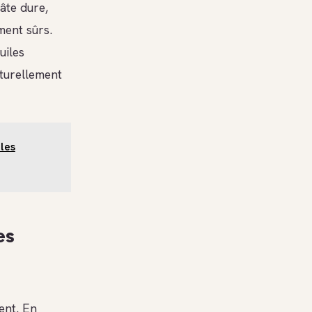
âte dure,
ment sûrs.
uiles
aturellement
 les
es
ment. En