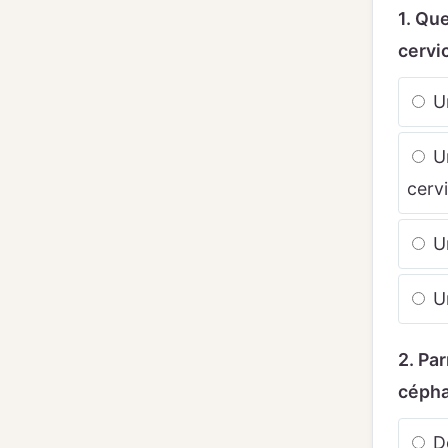
1. Que
cervi
Un
Un
cerv
Un
Un
2. Pa
cépha
Do