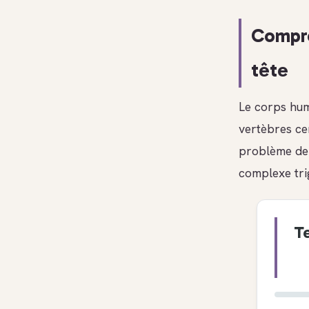
Compre
tête
Le corps hum
vertèbres ce
problème de 
complexe tri
T