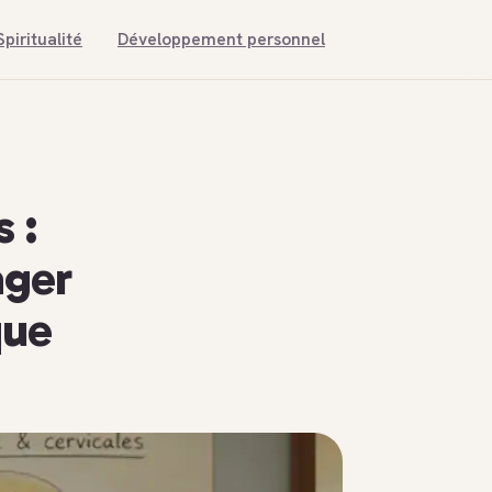
Spiritualité
Développement personnel
 :
ager
que