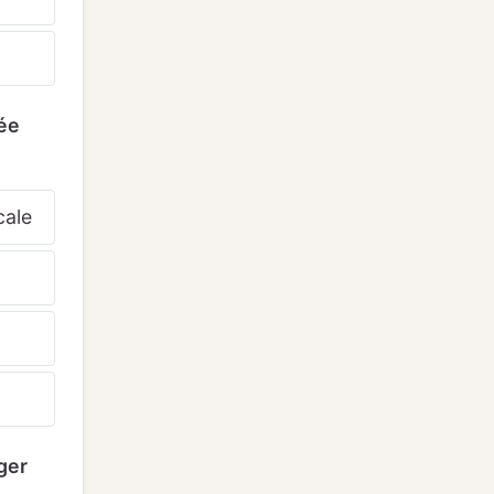
lée
cale
ger