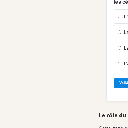
les c
Le
La
La
L'
Vali
Le rôle du