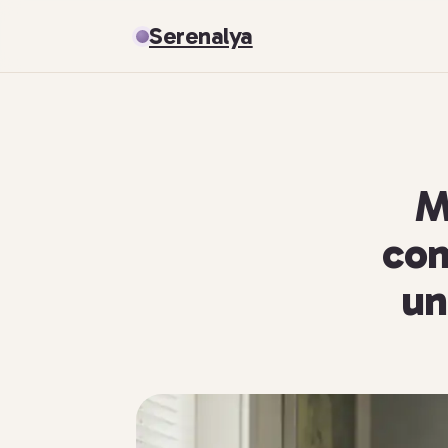
Serenalya
M
com
un