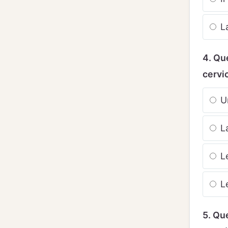
La
4. Qu
cervi
Un
La
Le
Le
5. Qu