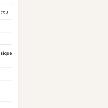
 cou
ssique