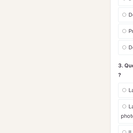
Do
Pr
Do
3. Qu
?
La
La
phot
Il