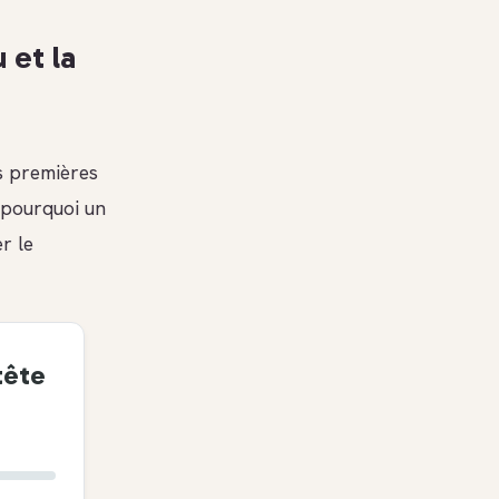
 et la
s premières
 pourquoi un
r le
tête