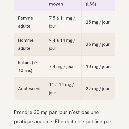
moyen
(LSS)
Femme
7,5 à 11 mg /
25 mg / jour
adulte
jour
Homme
9,4 à 14 mg /
25 mg / jour
adulte
jour
Enfant (7-
7,4 mg / jour
13 mg / jour
10 ans)
11 à 14 mg /
Adolescent
22 mg / jour
jour
Prendre 30 mg par jour n’est pas une
pratique anodine. Elle doit être justifiée par