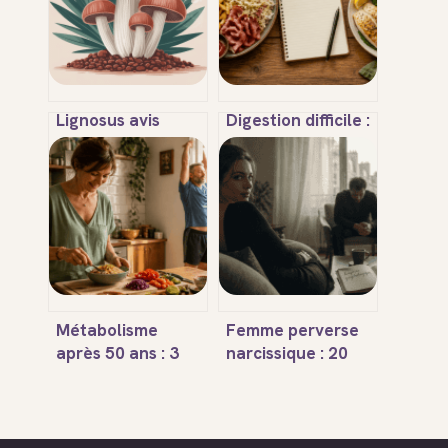
Lignosus avis
Digestion difficile :
médical ce qu’en
quels aliments
disent vraiment
éviter pour
les professionnels
stopper les
de santé
ballonnements et
retrouver un
ventre plat ?
Métabolisme
Femme perverse
après 50 ans : 3
narcissique : 20
leviers pour
signes d’emprise
stopper le déclin
et comment s’en
musculaire et
libérer
retrouver de