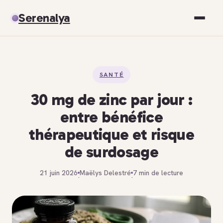
Serenalya
Santé
SANTÉ
Bien-être
30 mg de zinc par jour :
Spiritualité
entre bénéfice
thérapeutique et risque
Développement personnel
de surdosage
21 juin 2026
Maëlys Delestré
7 min de lecture
·
·