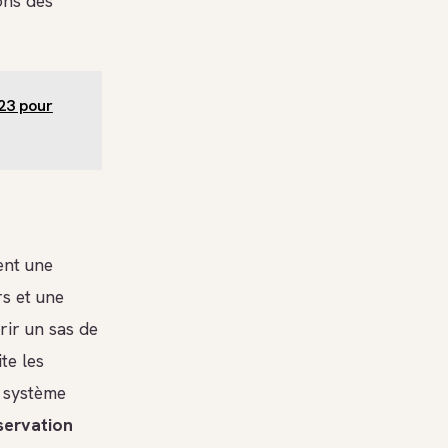
ons des
023 pour
ent une
s et une
frir un sas de
te les
e système
servation