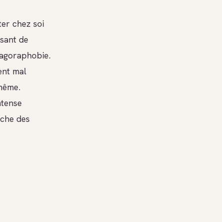
ter chez soi
sant de
’agoraphobie.
ent mal
-même.
ntense
ache des