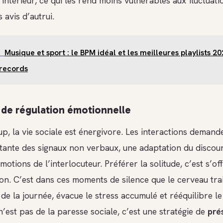
 intérieur, ce qui les rend moins vulnérables aux fluctuati
avis d’autrui.
Musique et sport : le BPM idéal et les meilleures playlists 2
 records
de régulation émotionnelle
p, la vie sociale est énergivore. Les interactions demand
tante des signaux non verbaux, une adaptation du discour
motions de l’interlocuteur. Préférer la solitude, c’est s’of
n. C’est dans ces moments de silence que le cerveau trai
de la journée, évacue le stress accumulé et rééquilibre l
’est pas de la paresse sociale, c’est une stratégie de
pré