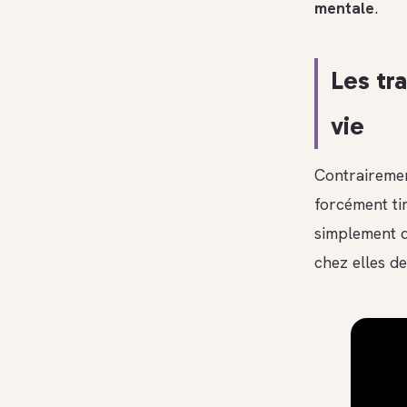
mentale
.
Les tr
vie
Contrairemen
forcément tim
simplement d
chez elles d