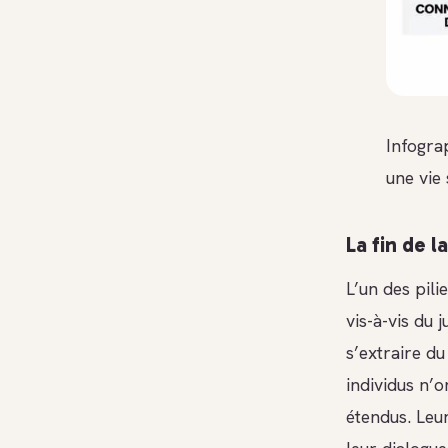
Infogra
une vie
La fin de 
L’un des pili
vis-à-vis du 
s’extraire du
individus n’
étendus. Leu