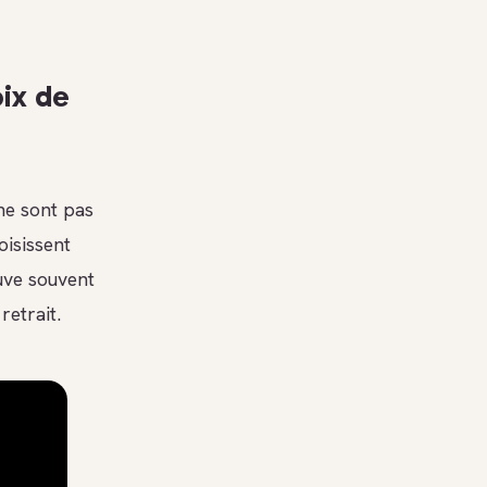
oix de
ne sont pas
oisissent
uve souvent
retrait.