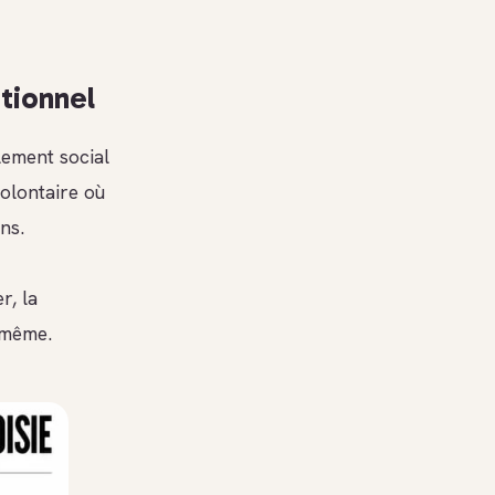
otionnel
olement social
volontaire où
ns.
r, la
e-même.