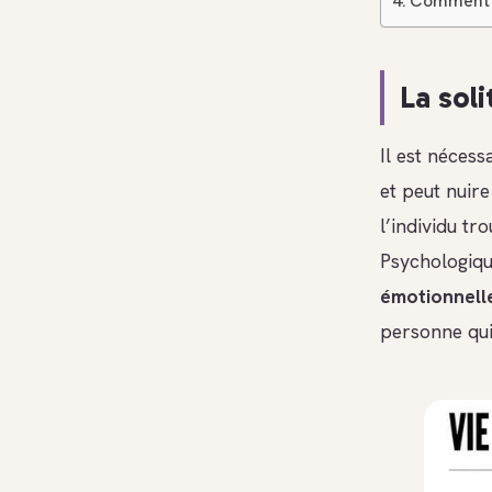
Comment g
La soli
Il est nécess
et peut nuire
l’individu tr
Psychologiqu
émotionnell
personne qui 