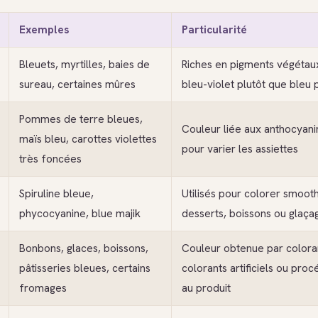
Exemples
Particularité
Bleuets, myrtilles, baies de
Riches en pigments végétau
sureau, certaines mûres
bleu-violet plutôt que bleu 
Pommes de terre bleues,
Couleur liée aux anthocyanin
maïs bleu, carottes violettes
pour varier les assiettes
très foncées
Spiruline bleue,
Utilisés pour colorer smooth
phycocyanine, blue majik
desserts, boissons ou glaça
Bonbons, glaces, boissons,
Couleur obtenue par coloran
pâtisseries bleues, certains
colorants artificiels ou pro
fromages
au produit