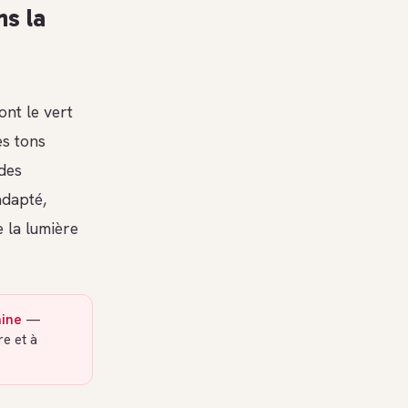
ns la
ont le vert
es tons
des
adapté,
e la lumière
aine
—
e et à