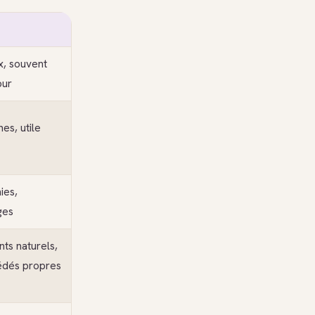
x, souvent
pur
es, utile
ies,
ges
ts naturels,
cédés propres