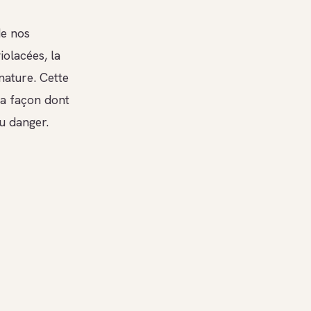
de nos
iolacées, la
nature. Cette
 la façon dont
u danger.