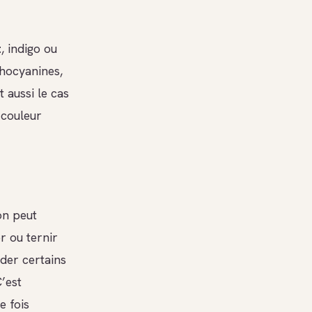
t
, indigo ou
thocyanines,
t aussi le cas
 couleur
on peut
r ou ternir
ader certains
C’est
e fois