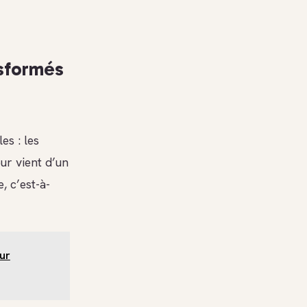
nsformés
es : les
ur vient d’un
, c’est-à-
our