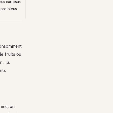
us car issus
 pas bleus
 consomment
e fruits ou
 : ils
nts
nine, un