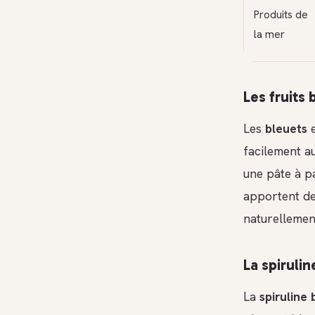
Produits de
la mer
Les fruits 
Les
bleuets
e
facilement au
une pâte à pa
apportent de
naturellemen
La spirulin
La
spiruline 