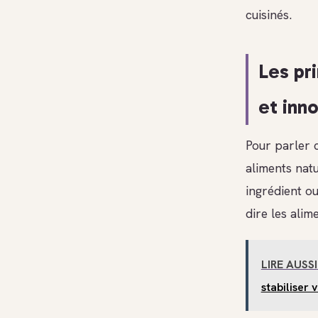
cuisinés.
Les pr
et inn
Pour parler c
aliments natu
ingrédient ou
dire les alim
LIRE AUSSI
stabiliser 